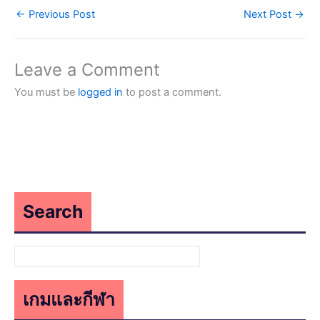
←
Previous Post
Next Post
→
Leave a Comment
You must be
logged in
to post a comment.
Search
Search
เกมและกีฬา