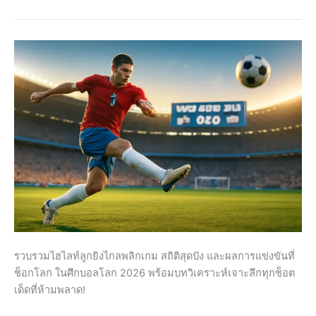
สโมสร
ฟุตบอล:
อัปเดต
เพลง
ใหม่
และ
ข่าวสาร
ล่าสุด
รวบรวมไฮไลท์ลูกยิงไกลพลิกเกม สถิติสุดปัง และผลการแข่งขันที่
ช็อกโลก ในศึกบอลโลก 2026 พร้อมบทวิเคราะห์เจาะลึกทุกช็อต
เด็ดที่ห้ามพลาด!