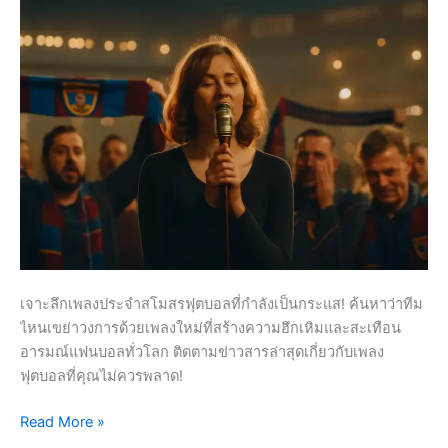
2026:
เท
รนด์
แฟชั่น
สุด
ฮิต
และ
คอล
แลบ
แบรนด์
ดัง
เจาะลึกเพลงประจำสโมสรฟุตบอลที่กำลังเป็นกระแส! ค้นหาว่าทีม
ไหนเขย่าวงการด้วยเพลงใหม่ที่สร้างความฮึกเหิมและสะเทือน
อารมณ์แฟนบอลทั่วโลก ติดตามข่าวสารล่าสุดเกี่ยวกับเพลง
ฟุตบอลที่คุณไม่ควรพลาด!
เพลง
Read More »
ประจำ