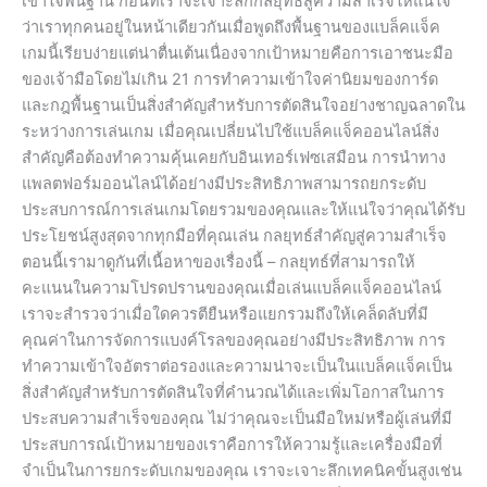
เข้าใจพื้นฐาน ก่อนที่เราจะเจาะลึกกลยุทธ์สู่ความสำเร็จให้แน่ใจ
ว่าเราทุกคนอยู่ในหน้าเดียวกันเมื่อพูดถึงพื้นฐานของแบล็คแจ็ค
เกมนี้เรียบง่ายแต่น่าตื่นเต้นเนื่องจากเป้าหมายคือการเอาชนะมือ
ของเจ้ามือโดยไม่เกิน 21 การทำความเข้าใจค่านิยมของการ์ด
และกฎพื้นฐานเป็นสิ่งสำคัญสำหรับการตัดสินใจอย่างชาญฉลาดใน
ระหว่างการเล่นเกม เมื่อคุณเปลี่ยนไปใช้แบล็คแจ็คออนไลน์สิ่ง
สำคัญคือต้องทำความคุ้นเคยกับอินเทอร์เฟซเสมือน การนำทาง
แพลตฟอร์มออนไลน์ได้อย่างมีประสิทธิภาพสามารถยกระดับ
ประสบการณ์การเล่นเกมโดยรวมของคุณและให้แน่ใจว่าคุณได้รับ
ประโยชน์สูงสุดจากทุกมือที่คุณเล่น กลยุทธ์สำคัญสู่ความสำเร็จ
ตอนนี้เรามาดูกันที่เนื้อหาของเรื่องนี้ – กลยุทธ์ที่สามารถให้
คะแนนในความโปรดปรานของคุณเมื่อเล่นแบล็คแจ็คออนไลน์
เราจะสำรวจว่าเมื่อใดควรตียืนหรือแยกรวมถึงให้เคล็ดลับที่มี
คุณค่าในการจัดการแบงค์โรลของคุณอย่างมีประสิทธิภาพ การ
ทำความเข้าใจอัตราต่อรองและความน่าจะเป็นในแบล็คแจ็คเป็น
สิ่งสำคัญสำหรับการตัดสินใจที่คำนวณได้และเพิ่มโอกาสในการ
ประสบความสำเร็จของคุณ ไม่ว่าคุณจะเป็นมือใหม่หรือผู้เล่นที่มี
ประสบการณ์เป้าหมายของเราคือการให้ความรู้และเครื่องมือที่
จำเป็นในการยกระดับเกมของคุณ เราจะเจาะลึกเทคนิคขั้นสูงเช่น