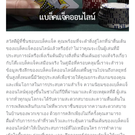
สวัสดีผู้ที่ชื่นชอบแบล็คแจ็ค คุณพร้อมที่จะดำดิ่งสู่โลกที่น่าตื่นเต้น
ของแบล็คแจ็คออนไลน์แล้วหรือยัง? ไม่ว่าคุณจะเป็นผู้เล่นที่มี
ประสบการณ์หรือเพิ่งเริ่มต้นมีบางสิ่งที่น่าตื่นเต้นอย่างแท้จริงเกี่ยว
กับโต๊ะแบล็คแจ็คเสมือนจริง ในคู่มือที่ครอบคลุมนี้เราจะสำรวจ
ข้อมูลเชิงลึกของแบล็คแจ็คออนไลน์ตั้งแต่พื้นฐานไปจนถึงกลยุทธ์
ขั้นสูงทั้งหมดนี้มีวัตถุประสงค์เพื่อช่วยให้คุณยกระดับเกมของคุณ
และเพิ่มโอกาสในการประสบความสำเร็จ ความนิยมของแบล็คแจ็
คออนไลน์พุ่งสูงขึ้นในช่วงไม่กี่ปีที่ผ่านมาและด้วยเหตุผลที่ดี ผู้เล่น
จากทั่วทุกมุมโลกจะได้รับความสะดวกสบายและความตื่นเต้นใน
การเพลิดเพลินกับเกมไพ่ที่พวกเขาชื่นชอบจากความสะดวกสบาย
ในบ้านของพวกเขาเอง ด้วยการคลิกเพียงไม่กี่ครั้งคุณสามารถ
ดื่มด่ำกับการกระทำที่รวดเร็วและกระตุ้นความตื่นเต้นของแบล็คแจ็
คออนไลน์ทำให้เป็นประสบการณ์ที่ไม่เหมือนใคร การทำความ