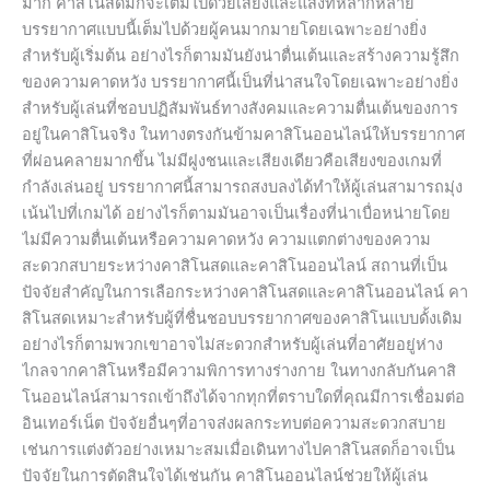
มาก คาสิโนสดมักจะเต็มไปด้วยเสียงและแสงที่หลากหลาย
บรรยากาศแบบนี้เต็มไปด้วยผู้คนมากมายโดยเฉพาะอย่างยิ่ง
สำหรับผู้เริ่มต้น อย่างไรก็ตามมันยังน่าตื่นเต้นและสร้างความรู้สึก
ของความคาดหวัง บรรยากาศนี้เป็นที่น่าสนใจโดยเฉพาะอย่างยิ่ง
สำหรับผู้เล่นที่ชอบปฏิสัมพันธ์ทางสังคมและความตื่นเต้นของการ
อยู่ในคาสิโนจริง ในทางตรงกันข้ามคาสิโนออนไลน์ให้บรรยากาศ
ที่ผ่อนคลายมากขึ้น ไม่มีฝูงชนและเสียงเดียวคือเสียงของเกมที่
กำลังเล่นอยู่ บรรยากาศนี้สามารถสงบลงได้ทำให้ผู้เล่นสามารถมุ่ง
เน้นไปที่เกมได้ อย่างไรก็ตามมันอาจเป็นเรื่องที่น่าเบื่อหน่ายโดย
ไม่มีความตื่นเต้นหรือความคาดหวัง ความแตกต่างของความ
สะดวกสบายระหว่างคาสิโนสดและคาสิโนออนไลน์ สถานที่เป็น
ปัจจัยสำคัญในการเลือกระหว่างคาสิโนสดและคาสิโนออนไลน์ คา
สิโนสดเหมาะสำหรับผู้ที่ชื่นชอบบรรยากาศของคาสิโนแบบดั้งเดิม
อย่างไรก็ตามพวกเขาอาจไม่สะดวกสำหรับผู้เล่นที่อาศัยอยู่ห่าง
ไกลจากคาสิโนหรือมีความพิการทางร่างกาย ในทางกลับกันคาสิ
โนออนไลน์สามารถเข้าถึงได้จากทุกที่ตราบใดที่คุณมีการเชื่อมต่อ
อินเทอร์เน็ต ปัจจัยอื่นๆที่อาจส่งผลกระทบต่อความสะดวกสบาย
เช่นการแต่งตัวอย่างเหมาะสมเมื่อเดินทางไปคาสิโนสดก็อาจเป็น
ปัจจัยในการตัดสินใจได้เช่นกัน คาสิโนออนไลน์ช่วยให้ผู้เล่น