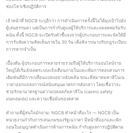
ช่องโหว่เชิงปฏิบัติการ
เจ้าหน้าที่ NGCB ระบุอีกว่า การดำเนินการครั้งนี้ไม่ได้มุ่งเป้าไปยัง
ผู้เล่นธรรมดา แต่เป็นการกำกับดูแลผู้ให้บริการและแพลตฟอร์มรับ
พนัน ทั้งนี้ NGCB จะเปิดรับคำชี้แจงจากผู้ประกอบการและจัดให้มี
การรับฟังความคิดเห็นภายใน 30 วัน เพื่อพิจารณาปรับกฎระเบียบ
ถาวรหากจำเป็น
เบื้องต้น ผู้ประกอบการหลายรายรวมถึงผู้ให้บริการออนไลน์ราย
ใหญ่ได้เริ่มอัปเดตระบบแจ้งเตือนภายในและเพิ่มการสอบสวนการ
เดิมพันที่มีการเปลี่ยนแปลงอย่างฉับพลัน ขณะที่สมาคมคาสิโนเน
วาดาออกแถลงการณ์สนับสนุนมาตรการดังกล่าว โดยเชื่อว่าจะ
ช่วยรักษามาตรฐานความปลอดภัยคาสิโน (casino safety
standards) และความเชื่อมั่นของตลาด
คำถามที่ผู้สนใจมักถาม: NGCB ทำหน้าที่อะไร — NGCB เป็น
หน่วยงานกำกับการเล่นเกมของรัฐเนวาดา มีหน้าที่ออกและเพิก
ถอนใบอนุญาตดำเนินการด้านการพนัน กำกับดูแลการปฏิบัติตาม