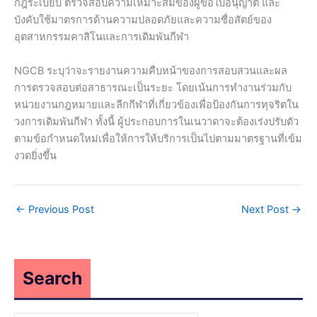
กฎระเบียบ ตรวจสอบความเหมาะสมของผู้ขอใบอนุญาต และ
บังคับใช้มาตรการด้านความปลอดภัยและความซื่อสัตย์ของ
อุตสาหกรรมคาสิโนและการเดิมพันกีฬา
NGCB ระบุว่าจะรายงานความคืบหน้าของการสอบสวนและผล
การตรวจสอบต่อสาธารณะเป็นระยะ โดยเน้นการทำงานร่วมกับ
หน่วยงานกฎหมายและลีกกีฬาที่เกี่ยวข้องเพื่อป้องกันการทุจริตใน
วงการเดิมพันกีฬา ทั้งนี้ ผู้ประกอบการในเนวาดาจะต้องเร่งปรับตัว
ตามข้อกำหนดใหม่เพื่อให้การให้บริการเป็นไปตามมาตรฐานที่เข้ม
งวดยิ่งขึ้น
←
Previous Post
Next Post
→
Search