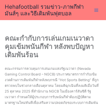
Skip
Hehafootball รวมข่าว-ภาพกีฬา
to
มันส์ๆ และวิธีเดิมพันฟุตบอล
content
คณะกำกับการเล่นเกมเนวาดา
คุมเข้มพนันกีฬา หลังพบปัญหา
เดิมพันร้อน
คณะกรรมการควบคุมการเล่นเกมแห่งรัฐเนวาดา (Nevada
Gaming Control Board – NGCB) ประกาศมาตรการกำกับเข้ม
งวดด้านการเดิมพันกีฬาหลังพบกรณี “Hot Sports Betting” ที่ถูก
ตรวจพบในช่วงกลางเดือนตุลาคม โดยมติฉุกเฉินที่ลงมติเมื่อวันที่
25 ตุลาคม 2025 ที่สำนักงาน NGCB ในเมืองคาร์สันซิตี รัฐ
เนวาดา กำหนดให้ผู้ประกอบการรับพนันกีฬาต้องปฏิบัติตาม
มาตรฐานใหม่ทันทีเพื่อเสริมความปลอดภัยของระบบการเดิมพัน