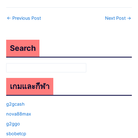
←
Previous Post
Next Post
→
Search
Search
เกมและกีฬา
g2gcash
nova88max
g2ggo
sbobetcp