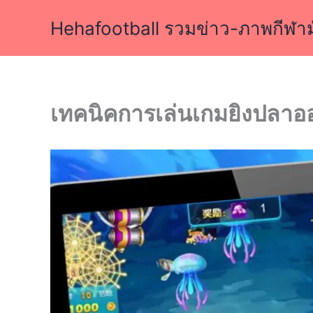
Skip
Hehafootball รวมข่าว-ภาพกีฬามั
to
content
เทคนิคการเล่นเกมยิงปลาออ