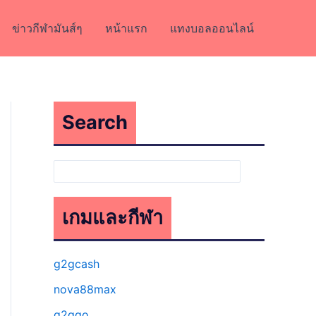
ข่าวกีฬามันส์ๆ
หน้าแรก
แทงบอลออนไลน์
Search
Search
เกมและกีฬา
g2gcash
nova88max
g2ggo